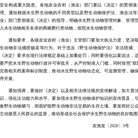
安全构成重大隐患。各地农业农村（渔业）部门要以《决定》的贯彻落
理。通知根据水生野生动物的不同类型以及野生动物保护法、渔业法等
业）部门贯彻落实《决定》的指导，明确水生野生动物管理对象、管理
入水生动物相关名录的两栖爬行类动物，按照水生动物管理。
通知要求，各级农业农村（渔业）主管部门要加大执法力度，坚决取
生动物非法捕捞贩卖等行为。对于违反《野生动物保护法》非法猎捕、
《决定》要求在现行法律规定基础上加重处罚；同时要强化以案说法，
要严把水生野生动物行政许可审批关，从严控制准入门槛，同时按照“双
完善相关档案和标识制度，推动水生野生动物动态化、可追溯管理，确
序开展。
通知强调，要做好《决定》以及相关法律法规的宣传解读，加大普法
识，强化法治能力和水平。要加强水生野生动物保护知识的宣传普及，
食野生动物陋习，彻底铲除野生动物非法交易的生存土壤。要发挥好公
主动接受人民群众的监督，推动形成全社会保护水生野生动物的良好氛围
农渔发〔
2020
〕
3
号