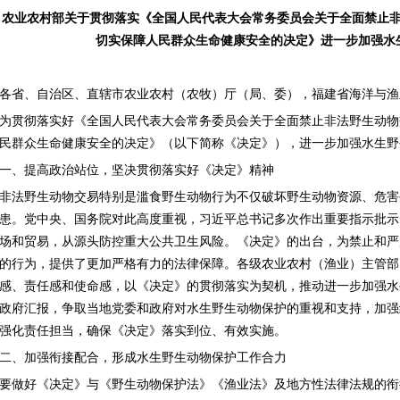
农业农村部关于贯彻落实《全国人民代表大会常务委员会关于全面禁止
切实保障人民群众生命健康
安全的决定》进一步加强水
各省、自治区、直辖市农业农村（农牧）厅（局、委），福建省海洋与渔
为贯彻落实好《全国人民代表大会常务委员会关于全面禁止非法野生动物
民群众生命健康安全的决定》（以下简称《决定》），进一步加强水生野
一、提高政治站位，坚决贯彻落实好《决定》精神
非法野生动物交易特别是滥食野生动物行为不仅破坏野生动物资源、危害
患。党中央、国务院对此高度重视，习近平总书记多次作出重要指示批示
场和贸易，从源头防控重大公共卫生风险。《决定》的出台，为禁止和严
的行为，提供了更加严格有力的法律保障。各级农业农村（渔业）主管部
感、责任感和使命感，以《决定》的贯彻落实为契机，推动进一步加强水
政府汇报，争取当地党委和政府对水生野生动物保护的重视和支持，加强
强化责任担当，确保《决定》落实到位、有效实施。
二、加强衔接配合，形成水生野生动物保护工作合力
要做好《决定》与《野生动物保护法》《渔业法》及地方性法律法规的衔