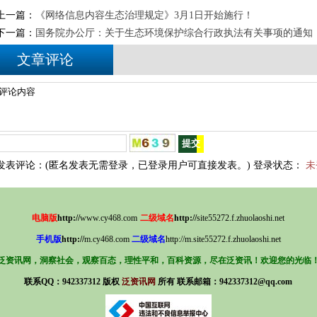
上一篇：
《网络信息内容生态治理规定》3月1日开始施行！
下一篇：
国务院办公厅：关于生态环境保护综合行政执法有关事项的通知
文章评论
发表评论：(匿名发表无需登录，已登录用户可直接发表。) 登录状态：
未
电
脑
版
http://
www.cy468.com
二
级
域
名
http://
s
ite55272.f.zhuolaoshi.net
手
机
版
http://
m.cy468.com
二
级
域
名
http://m.site55272.f.zhuolaoshi.net
泛资讯网，洞察社会，观察百态，
理
性
平
和
，
百科资源，
尽在泛资讯！欢迎您的光临
联系QQ：942337312 版权
泛资讯网
所有
联系邮箱：942337312@qq.com