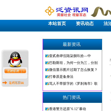
本站首页
资讯动态
法
最新资讯
壹贰叁肆伍陆柒捌玖拾---中
巴勒斯坦，为何一分为三，分别
微信显示图片过期了怎么恢复？
打拳原是备身法
骂人不带脏字的《罗刹海市》歌
热门资讯
香港警方还原"6.12"暴动