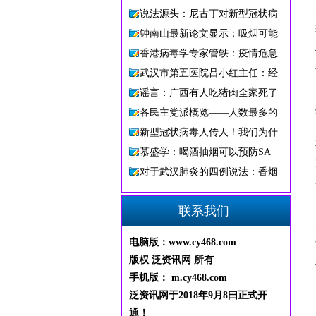
说法源头：尼古丁对新型冠状病
钟南山最新论文显示：吸烟可能
香港病毒学专家管轶：疫情危急
武汉市第五医院吕小红主任：经
谣言：广西有人吃猪肉全家死了
各民主党派概览——人数最多的
新型冠状病毒人传人！我们为什
慕盛学：喝酒抽烟可以预防SA
对于武汉肺炎的四例说法：香烟
联系我们
电脑版：www.cy468.com
版权 泛资讯网 所有
手机版： m.cy468.com
泛资讯网
于2018
年9
月8
曰
正
式
开
通
！