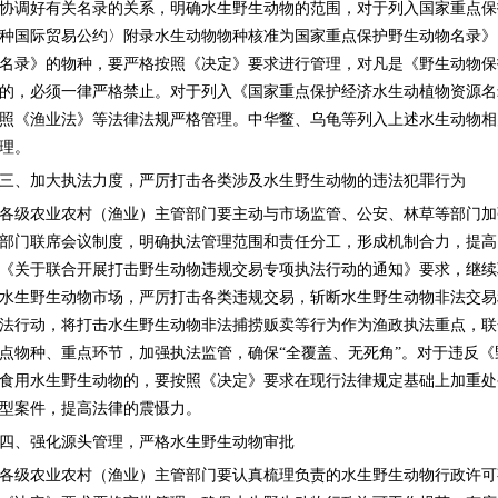
协调好有关名录的关系，明确水生野生动物的范围，对于列入国家重点保
种国际贸易公约〉附录水生动物物种核准为国家重点保护野生动物名录》
名录》的物种，要严格按照《决定》要求进行管理，对凡是《野生动物保
的，必须一律严格禁止。对于列入《国家重点保护经济水生动植物资源名
照《渔业法》等法律法规严格管理。中华鳖、乌龟等列入上述水生动物相
理。
三、加大执法力度，严厉打击各类涉及水生野生动物的违法犯罪行为
各级农业农村（渔业）主管部门要主动与市场监管、公安、林草等部门加
部门联席会议制度，明确执法管理范围和责任分工，形成机制合力，提高
《关于联合开展打击野生动物违规交易专项执法行动的通知》要求，继续
水生野生动物市场，严厉打击各类违规交易，斩断水生野生动物非法交易
法行动，将打击水生野生动物非法捕捞贩卖等行为作为渔政执法重点，联
点物种、重点环节，加强执法监管，确保“全覆盖、无死角”。对于违反
食用水生野生动物的，要按照《决定》要求在现行法律规定基础上加重处
型案件，提高法律的震慑力。
四、强化源头管理，严格水生野生动物审批
各级农业农村（渔业）主管部门要认真梳理负责的水生野生动物行政许可