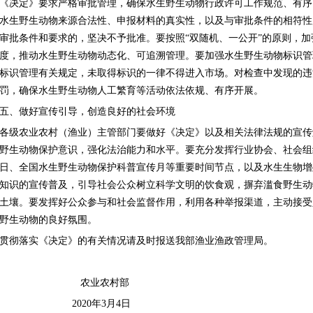
《决定》要求严格审批管理，确保水生野生动物行政许可工作规范、有序
水生野生动物来源合法性、申报材料的真实性，以及与审批条件的相符性
审批条件和要求的，坚决不予批准。要按照“双随机、一公开”的原则，
度，推动水生野生动物动态化、可追溯管理。要加强水生野生动物标识管
标识管理有关规定，未取得标识的一律不得进入市场。对检查中发现的违
罚，确保水生野生动物人工繁育等活动依法依规、有序开展。
五、做好宣传引导，创造良好的社会环境
各级农业农村（渔业）主管部门要做好《决定》以及相关法律法规的宣传
野生动物保护意识，强化法治能力和水平。要充分发挥行业协会、社会组
日、全国水生野生动物保护科普宣传月等重要时间节点，以及水生生物增
知识的宣传普及，引导社会公众树立科学文明的饮食观，摒弃滥食野生动
土壤。要发挥好公众参与和社会监督作用，利用各种举报渠道，主动接受
野生动物的良好氛围。
贯彻落实《决定》的有关情况请及时报送我部渔业渔政管理局。
农业农村部
2020
年3
月4
日