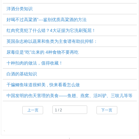
洋酒分类知识
好喝不过高粱酒”---鉴别优质高粱酒的方法
红肉究竟犯了什么错？4大证据为它洗刷冤屈！
英国杂志称以蔬果和鱼类为主食谱有助抗抑郁：
尿毒症是“吃”出来的 4种食物不要再吃
十种扣肉的做法，值得收藏！
白酒的基础知识
干煸鲫鱼味道很鲜美 , 快来看看怎么做
中国发明的伤天害理的美食——鱼翅、燕窝、活叫驴、三吱儿等等
上一页
下一页