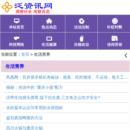
󰂑
󰄫
󰁍
󰃓
本站首页
热点动态
法治法制
针砭时弊
󰁩
󰁰
󰂺
󰃊
科技网络
生活健康
生物农业
信仰异俗
当前位置：
首页
> 生活营养
󰊒
生活营养
凤凰网：百岁基辛格长寿秘诀：熬夜、吃炸猪排、不运动，每天工作15小时
揭秘：传说中的 “重庆小面”配方
活寄生虫摇头摆尾,猛下抗生素,三文鱼怎么吃才安全?
水的基本认识与常用的水质指标
鉴别真假蜂蜜的方法
四川火锅与重庆火锅