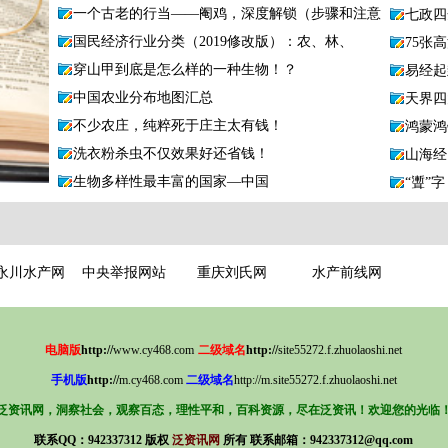
一个古老的行当——阉鸡，深度解锁（步骤和注意
七政四
国民经济行业分类（2019修改版）：农、林、
75张
穿山甲到底是怎么样的一种生物！？
易经起
中国农业分布地图汇总
天界四
不少农庄，纯粹死于庄主太有钱！
鸿蒙鸿
洗衣粉杀虫不仅效果好还省钱！
山海经
生物多样性最丰富的国家—中国
“聻”
永川水产网
中央举报网站
重庆刘氏网
水产前线网
电
脑
版
http://
www.cy468.com
二
级
域
名
http://
s
ite55272.f.zhuolaoshi.net
手
机
版
http://
m.cy468.com
二
级
域
名
http://m.site55272.f.zhuolaoshi.net
泛资讯网，洞察社会，观察百态，
理
性
平
和
，
百科资源，
尽在泛资讯！欢迎您的光临
联系QQ：942337312 版权
泛资讯网
所有
联系邮箱：942337312@qq.com