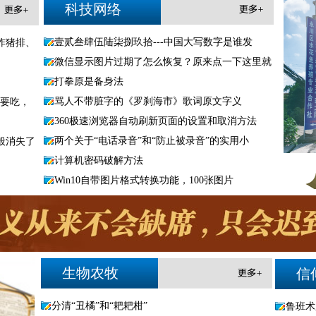
科技网络
壹贰叁肆伍陆柒捌玖拾---中国大写数字是谁发
炸猪排、
微信显示图片过期了怎么恢复？原来点一下这里就
打拳原是备身法
骂人不带脏字的《罗刹海市》歌词原文字义
需要吃，
360极速浏览器自动刷新页面的设置和取消方法
两个关于“电话录音”和“防止被录音”的实用小
般消失了
计算机密码破解方法
Win10自带图片格式转换功能，100张图片
生物农牧
信
分清“丑橘”和“耙耙柑”
鲁班术