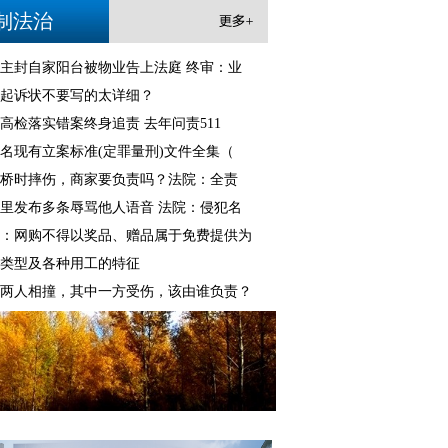
制法治
主封自家阳台被物业告上法庭 终审：业
起诉状不要写的太详细？
高检落实错案终身追责 去年问责511
名现有立案标准(定罪量刑)文件全集（
桥时摔伤，商家要负责吗？法院：全责
里发布多条辱骂他人语音 法院：侵犯名
：网购不得以奖品、赠品属于免费提供为
类型及各种用工的特征
两人相撞，其中一方受伤，该由谁负责？
权责任中“通知—删除”规则的适用