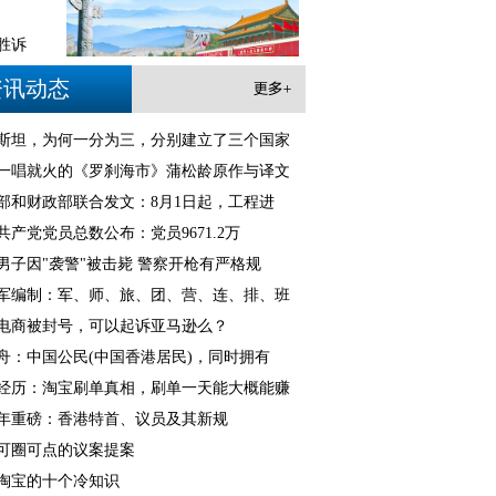
1
2
3
胜诉
资讯动态
斯坦，为何一分为三，分别建立了三个国家
一唱就火的《罗刹海市》蒲松龄原作与译文
部和财政部联合发文：8月1日起，工程进
共产党党员总数公布：党员9671.2万
男子因"袭警"被击毙 警察开枪有严格规
军编制：军、师、旅、团、营、连、排、班
电商被封号，可以起诉亚马逊么？
舟：中国公民(中国香港居民)，同时拥有
经历：淘宝刷单真相，刷单一天能大概能赚
21年重磅：香港特首、议员及其新规
可圈可点的议案提案
淘宝的十个冷知识