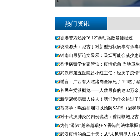
2
热门资讯
香港警方还原"6.12"暴动驱散暴徒经过
说法源头：尼古丁对新型冠状病毒有杀毒
钟南山最新论文显示：吸烟可能会减少患
香港病毒学专家管轶：疫情危急 当地卫
武汉市第五医院吕小红主任：经历了疫情
谣言：广西有人吃猪肉全家死了？“吃了
各民主党派概览——人数最多的达32万余
新型冠状病毒人传人！我们为什么错过了
慕盛学：喝酒抽烟可以预防SARS（冠状
对于武汉肺炎的四例说法：香烟鞭炮尼古
为何“港独”越来越猖狂？香港的法律掌握
武汉疫情的前二十天：从“未见明显人传人