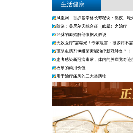
生活健康
凤凰网：百岁基辛格长寿秘诀：熬夜、吃
随谈：美尼尔氏综合征（眩晕）之治疗
经脉的原始解剖依据及假说
无效医疗”需曝光！专家坦言：很多药不
驱杀虫药剂伊维菌素能治疗新冠肺炎？！
患者感染新冠病毒后，体内的肿瘤竟奇迹
石斛的药用价值
用于治疗痛风的三大类药物