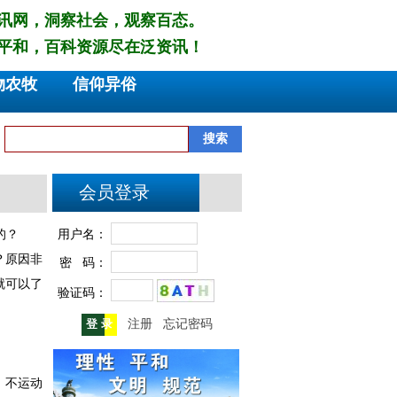
讯网，洞察社会，观察百态。
平和，百科资源尽在泛资讯！
物农牧
信仰异俗
会员登录
的？
用户名：
？原因非
密 码：
就可以了
验证码：
注册
忘记密码
、不运动