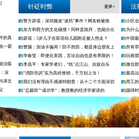
2
针砭时弊
法
警方辟谣：深圳频发“迷药”事件？网友称被推
小区业
东方和西方的文化碰撞！同样是跪拜，也能分出
为什么
件的真
辟谣：5岁儿子在双语幼儿园附近被人拐走？
中国最
地一霸
警惕：加油卡骗局！防不胜防，都是身边朋友上
所有罪
华春莹：即便在美国，言论自由也是有界限的！
玩摇摆
能治瘟
李昌平：专家学者们，“纸”点江山、自娱自乐
微信群
审：业
“消防培训”实为高价推销，千万别上当！
最高法
与译文
我们没有理由不感谢特朗普：从十二个方面深切
用工的
义
“总裁班”“成功学”：教授教的经济学家讲的
踢球时
马云外滩金融峰会演讲全文：直言金融业的“痛
网络侵