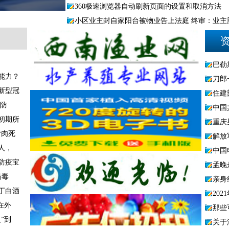
360极速浏览器自动刷新页面的设置和取消方法
小区业主封自家阳台被物业告上法庭 终审：业主
巴勒
能力？
刀郎
新型冠
住建
生防
中国
初期所
重庆
猪肉死
解放
人，
中国
防疫宝
孟晚
病毒
亲身
丁白酒
20
在外
那些
”到
关于