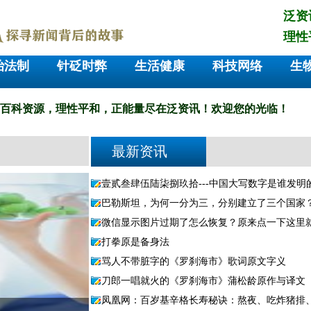
泛资
理性
治法制
针砭时弊
生活健康
科技网络
生
百科
资源
，
理性平和，
正
能
量
尽在泛资讯！
欢迎您的光临！
最新资讯
壹贰叁肆伍陆柒捌玖拾---中国大写数字是谁发明
巴勒斯坦，为何一分为三，分别建立了三个国家
微信显示图片过期了怎么恢复？原来点一下这里
打拳原是备身法
骂人不带脏字的《罗刹海市》歌词原文字义
刀郎一唱就火的《罗刹海市》蒲松龄原作与译文
凤凰网：百岁基辛格长寿秘诀：熬夜、吃炸猪排