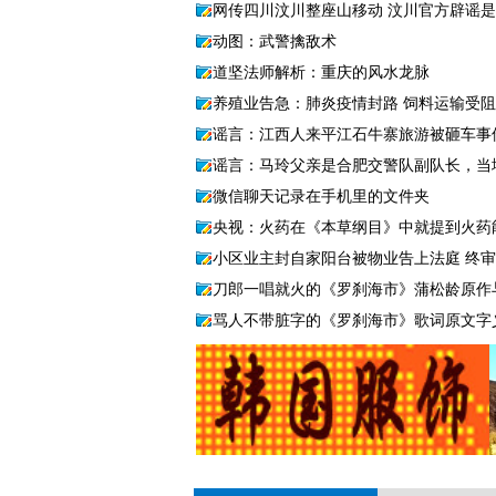
网传四川汶川整座山移动 汶川官方辟谣是
动图：武警擒敌术
道坚法师解析：重庆的风水龙脉
养殖业告急：肺炎疫情封路 饲料运输受阻
谣言：江西人来平江石牛寨旅游被砸车事
谣言：马玲父亲是合肥交警队副队长，当
微信聊天记录在手机里的文件夹
央视：火药在《本草纲目》中就提到火药
小区业主封自家阳台被物业告上法庭 终
刀郎一唱就火的《罗刹海市》蒲松龄原作
骂人不带脏字的《罗刹海市》歌词原文字