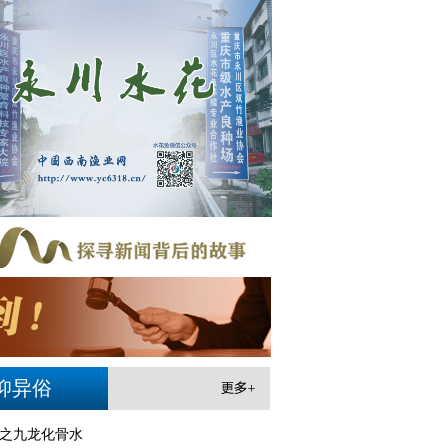
仰异俗
之九龙化骨水