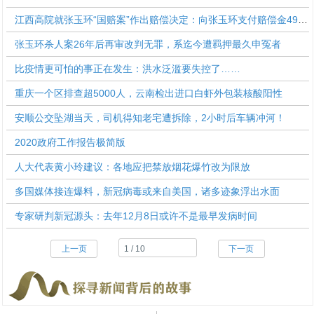
江西高院就张玉环“国赔案”作出赔偿决定：向张玉环支付赔偿金4960521.5元
张玉环杀人案26年后再审改判无罪，系迄今遭羁押最久申冤者
比疫情更可怕的事正在发生：洪水泛滥要失控了……
重庆一个区排查超5000人，云南检出进口白虾外包装核酸阳性
安顺公交坠湖当天，司机得知老宅遭拆除，2小时后车辆冲河！
2020政府工作报告极简版
人大代表黄小玲建议：各地应把禁放烟花爆竹改为限放
多国媒体接连爆料，新冠病毒或来自美国，诸多迹象浮出水面
专家研判新冠源头：去年12月8日或许不是最早发病时间
上一页
下一页