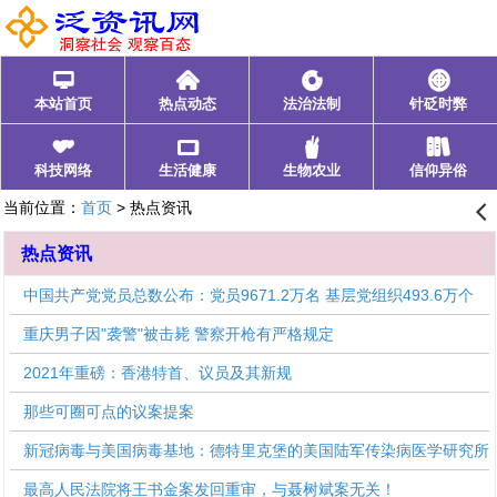
󰂑
󰄫
󰁍
󰃓
本站首页
热点动态
法治法制
针砭时弊
󰁩
󰁰
󰂺
󰃊
科技网络
生活健康
生物农业
信仰异俗
当前位置：
首页
> 热点资讯
󰊒
热点资讯
中国共产党党员总数公布：党员9671.2万名 基层党组织493.6万个
重庆男子因"袭警"被击毙 警察开枪有严格规定
2021年重磅：香港特首、议员及其新规
那些可圈可点的议案提案
新冠病毒与美国病毒基地：德特里克堡的美国陆军传染病医学研究所
最高人民法院将王书金案发回重审，与聂树斌案无关！