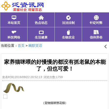
󰂑
󰄫
󰁍
󰃓
本站首页
热点动态
法治法制
针砭时弊
󰁩
󰁰
󰂺
󰃊
科技网络
生活健康
生物农业
信仰异俗
当前位置：
首页
>
幽默笑话
󰊒
家养猫咪喂的好慢慢的都没有抓老鼠的本能
了，但也可爱！
发表时间:2018/09/22 20:52:13 浏览次数:1759
（宠物猫咪狸花猫）