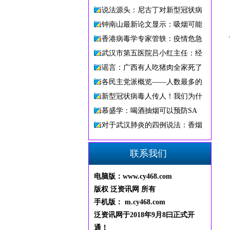
说法源头：尼古丁对新型冠状病
钟南山最新论文显示：吸烟可能
香港病毒学专家管轶：疫情危急
武汉市第五医院吕小红主任：经
谣言：广西有人吃猪肉全家死了
各民主党派概览——人数最多的
新型冠状病毒人传人！我们为什
慕盛学：喝酒抽烟可以预防SA
对于武汉肺炎的四例说法：香烟
联系我们
电脑版：www.cy468.com
版权 泛资讯网 所有
手机版： m.cy468.com
泛资讯网
于2018
年9
月8
曰
正
式
开
通
！