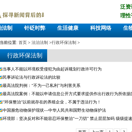
泛资
理性
治法制
针砭时弊
生活健康
科技网络
生
当前位置:
首页
>
法治法制
>
行政环保法制
>
行政环保法制
当事人不能以环境权受侵犯为由起诉规划行政许可行为
民事诉讼法与行政诉讼法的比较
最高法院判例：“不为一己私利”与利害关系
最高法院案例：不能以申请信息公开方式要求提供作出行政行为所依据
“环保整治“以前就存在的养殖企业，不属于违法行为！
中国濒危动物保护现状---中华人民共和国野生动物保护法
环境部：坚决反对和不能容忍环保整治“一刀切” 禁止层层加码 级级提