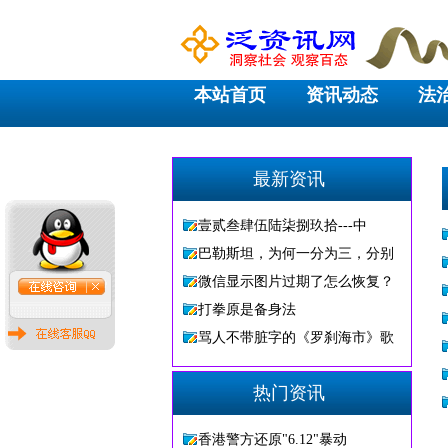
本站首页
资讯动态
法
最新资讯
壹贰叁肆伍陆柒捌玖拾---中
巴勒斯坦，为何一分为三，分别
微信显示图片过期了怎么恢复？
打拳原是备身法
骂人不带脏字的《罗刹海市》歌
热门资讯
香港警方还原"6.12"暴动