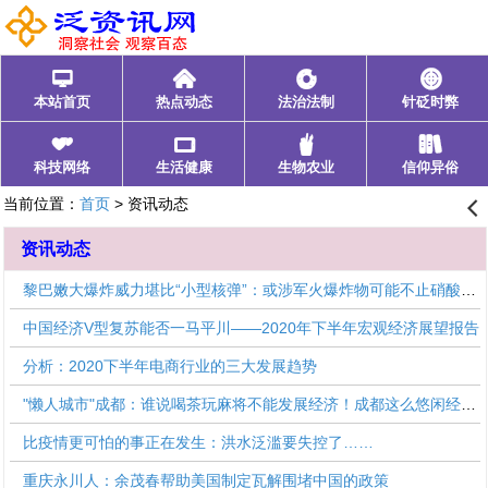
󰂑
󰄫
󰁍
󰃓
本站首页
热点动态
法治法制
针砭时弊
󰁩
󰁰
󰂺
󰃊
科技网络
生活健康
生物农业
信仰异俗
当前位置：
首页
> 资讯动态
󰊒
资讯动态
黎巴嫩大爆炸威力堪比“小型核弹”：或涉军火爆炸物可能不止硝酸铵！
中国经济V型复苏能否一马平川——2020年下半年宏观经济展望报告
分析：2020下半年电商行业的三大发展趋势
"懒人城市"成都：谁说喝茶玩麻将不能发展经济！成都这么悠闲经济活力这么高！
比疫情更可怕的事正在发生：洪水泛滥要失控了……
重庆永川人：余茂春帮助美国制定瓦解围堵中国的政策