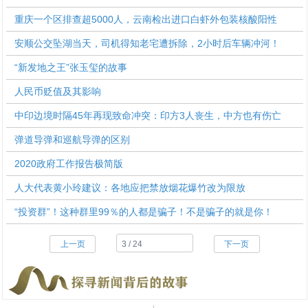
重庆一个区排查超5000人，云南检出进口白虾外包装核酸阳性
安顺公交坠湖当天，司机得知老宅遭拆除，2小时后车辆冲河！
“新发地之王”张玉玺的故事
人民币贬值及其影响
中印边境时隔45年再现致命冲突：印方3人丧生，中方也有伤亡
弹道导弹和巡航导弹的区别
2020政府工作报告极简版
人大代表黄小玲建议：各地应把禁放烟花爆竹改为限放
“投资群”！这种群里99％的人都是骗子！不是骗子的就是你！
上一页
下一页